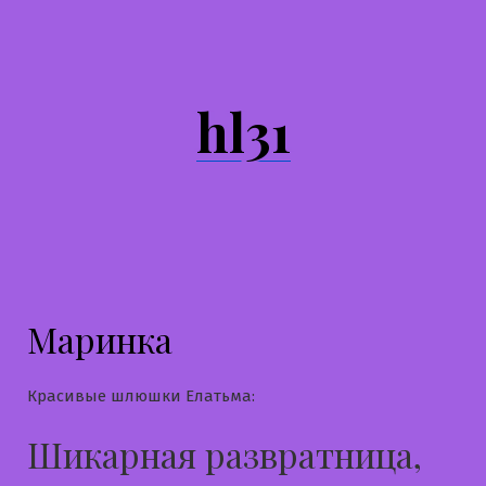
Перейти
к
содержимому
hl31
Маринка
Красивые шлюшки Елатьма:
Шикарная развратница,