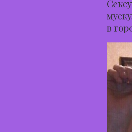
Сексу
муску
в гор