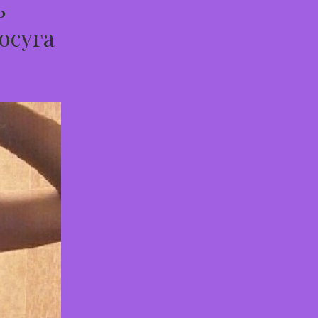
ь
осуга