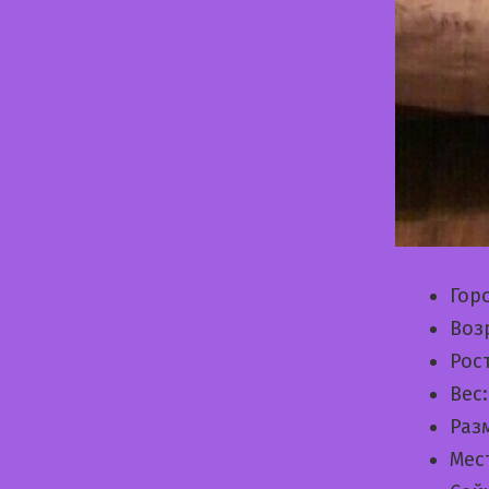
Гор
Воз
Рос
Вес
Раз
Мес