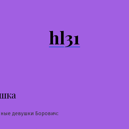
hl31
шка
ные девушки Борович: