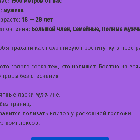
час:
1500 метров от вас
:
мужика
озрасте:
18 — 28 лет
дпочтения:
Большой член, Семейные, Полные мужч
обы трахали как похотливую проститутку в позе 
то голого соска тем, кто напишет. Болтаю на вся
опросы без стеснения
ятные ласки мужчине.
без границ.
нравится полизать клитор у роскошной госпожи
ез комплексов.