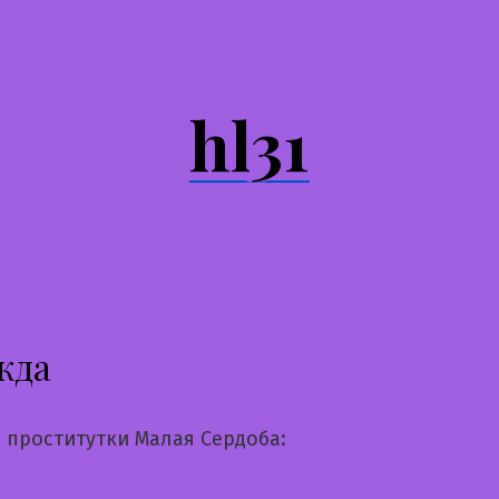
hl31
жда
 проститутки Малая Сердоба: