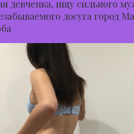
я девченка, ищу сильного м
езабываемого досуга город М
оба