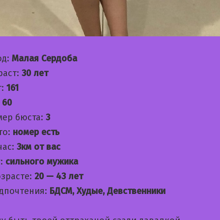
од:
Малая Сердоба
раст:
30 лет
т:
161
:
60
мер бюста:
3
то:
номер есть
час:
3км от вас
:
сильного мужика
озрасте:
20 — 43 лет
дпочтения:
БДСМ, Худые, Девственники