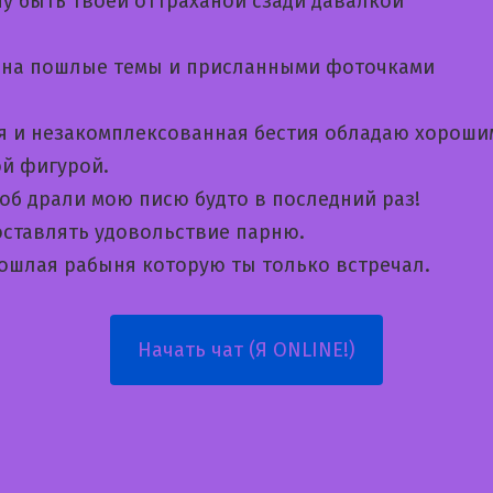
чу быть твоей оттраханой сзади давалкой
на пошлые темы и приcланными фоточками
я и незакомплексованная бестия обладаю хороши
ой фигурой.
об драли мою писю будто в последний раз!
ставлять удовольствие парню.
пошлая рабыня которую ты только встречал.
Начать чат (Я ONLINE!)