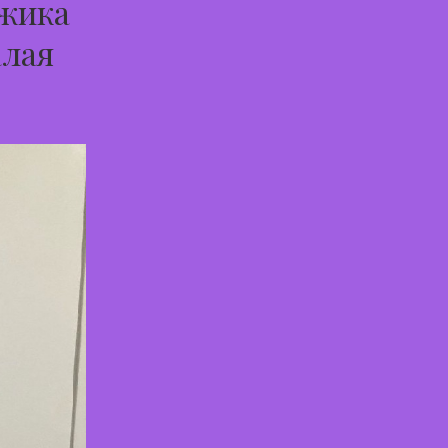
ужика
алая