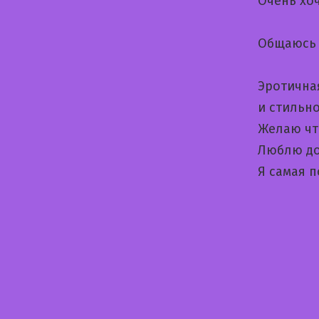
Очень хо
Общаюсь 
Эротична
и стильн
Желаю чт
Люблю до
Я самая 