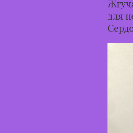
Жгуча
для н
Серд