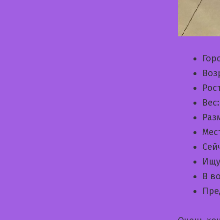
Гор
Воз
Рос
Вес
Раз
Мес
Сей
Ищу
В в
Пре