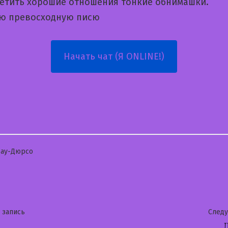
ретить хорошие отношения тонкие обнимашки.
ю превосходную писю
Начать чат (Я ONLINE!)
бликовано
рау-Дюрсо
гация
Предыдущая
 запись
След
запись: