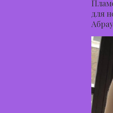
Пламе
для н
Абра