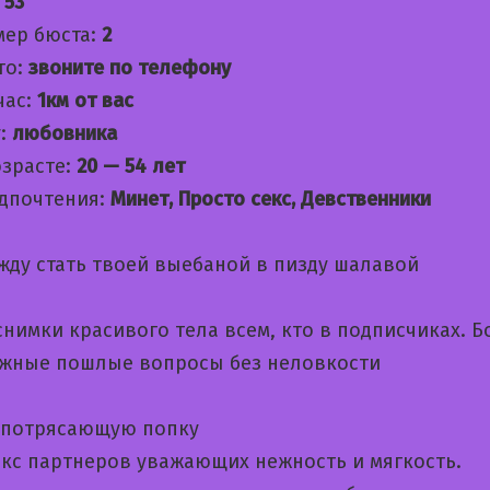
:
53
мер бюста:
2
то:
звоните по телефону
час:
1км от вас
:
любовника
озрасте:
20 — 54 лет
дпочтения:
Минет, Просто секс, Девственники
жду стать твоей выебаной в пизду шалавой
нимки красивого тела всем, кто в подписчиках. Б
жные пошлые вопросы без неловкости
 потрясающую попку
кс партнеров уважающих нежность и мягкость.