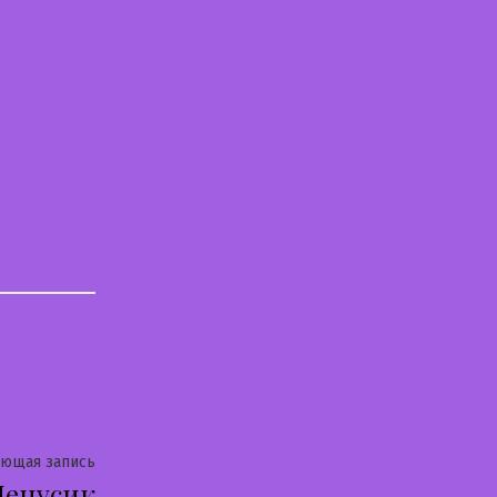
Следующая
ующая запись
Ленусик
запись: