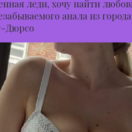
нная леди, хочу найти любо
езабываемого анала из города
у-Дюрсо