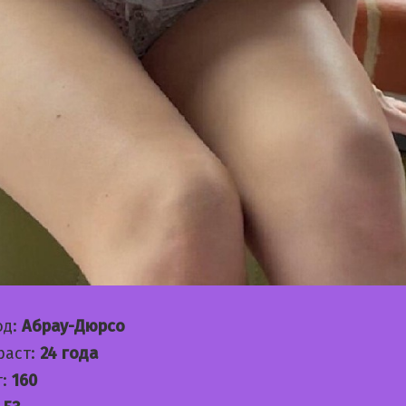
од:
Абрау-Дюрсо
раст:
24 года
т:
160