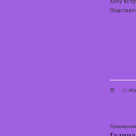
Хочу вст
Подставл
Опу
Аб
в
Нави
Предыдущая
Галина