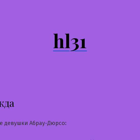
hl31
жда
е девушки Абрау-Дюрсо: