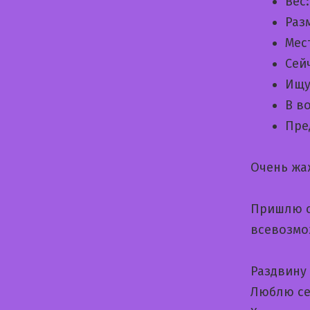
Вес
Раз
Мес
Сей
Ищу
В в
Пре
Очень жа
Пришлю с
всевозмо
Раздвину
Люблю се