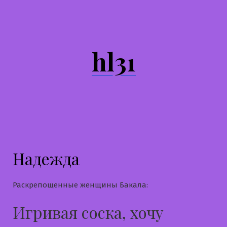
Перейти
к
содержимому
hl31
Надежда
Раскрепощенные женщины Бакала:
Игривая соска, хочу