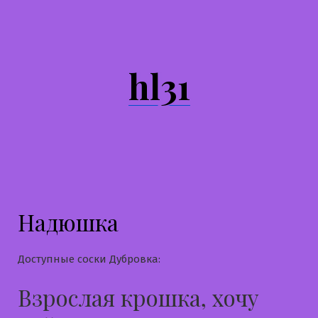
Перейти
к
содержимому
hl31
Надюшка
Доступные соски Дубровка:
Взрослая крошка, хочу