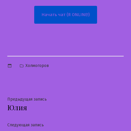
Начать чат (Я ONLINE!)
Опубликовано
Холмогоров
в
Навигация
Предыдущая
Предыдущая запись
Юлия
запись:
по
записям
Следующая
Следующая запись