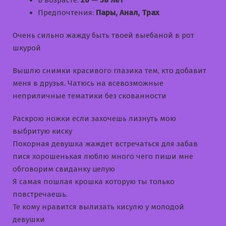
В возрасте:
20 — 38 лет
Предпочтения:
Пары, Анал, Трах
Очень сильно жажду быть твоей выебаной в рот
шкурой
Вышлю снимки красивого глазика тем, кто добавит
меня в друзья. Чатюсь на всевозможные
неприличные тематики без скованности
Раскрою ножки если захочешь лизнуть мою
выбритую киску
Покорная девушка жаждет встречаться для забав
пися хорошенькая люблю много чего пиши мне
обговорим свиданку целую
Я самая пошлая крошка которую ты только
повстречаешь.
Те кому нравится вылизать кисулю у молодой
девушки