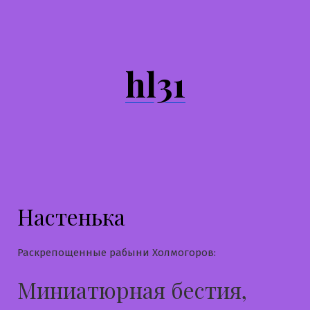
Перейти
к
содержимому
hl31
Настенька
Раскрепощенные рабыни Холмогоров:
Миниатюрная бестия,