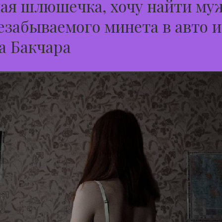
ая шлюшечка, хочу найти му
езабываемого минета в авто и
а Бакчара