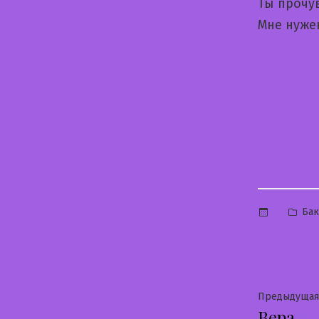
Ты прочув
Мне нуже
Опу
Бак
в
Нави
Предыдущая
Вера