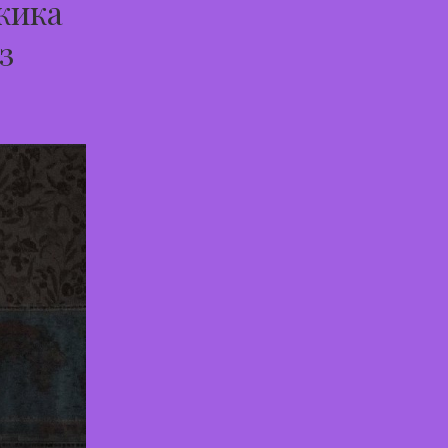
жика
з