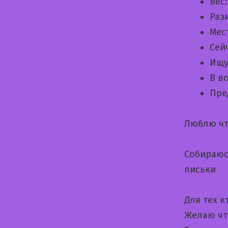
Вес
Раз
Мес
Сей
Ищу
В в
Пре
Люблю чт
Собираюс
письки
Для тех 
Желаю чт