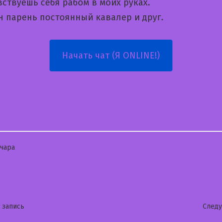
ствуешь себя рабом в моих руках.
н парень постоянный кавалер и друг.
Начать чат (Я ONLINE!)
бликовано
чара
гация
Предыдущая
 запись
След
запись: