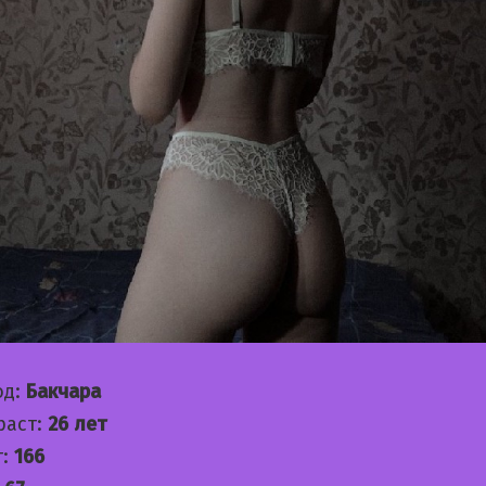
од:
Бакчара
раст:
26 лет
т:
166