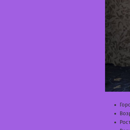
Гор
Воз
Рос