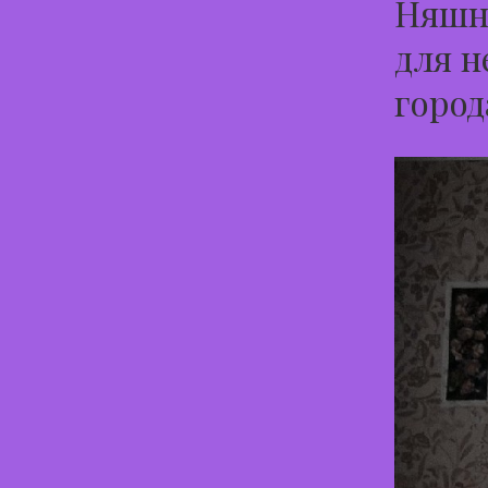
Няшн
для н
город