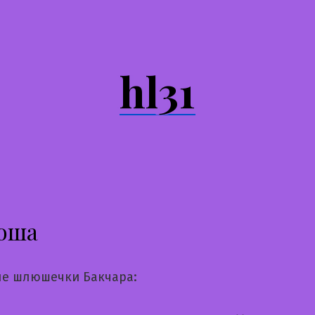
hl31
юша
е шлюшечки Бакчара: