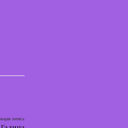
Следующая
ующая запись
Галина
запись: