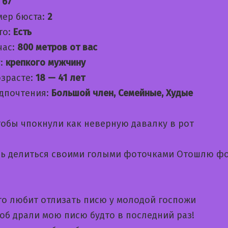
:
67
мер бюста:
2
то:
Есть
час:
800 метров от вас
:
крепкого мужчину
озрасте:
18 — 41 лет
дпочтения:
Большой член, Семейные, Худые
обы чпокнули как неверную давалку в рот
ь делиться своими голыми фоточками Отошлю ф
кто любит отлизать писю у молодой госпожи
об драли мою писю будто в последний раз!