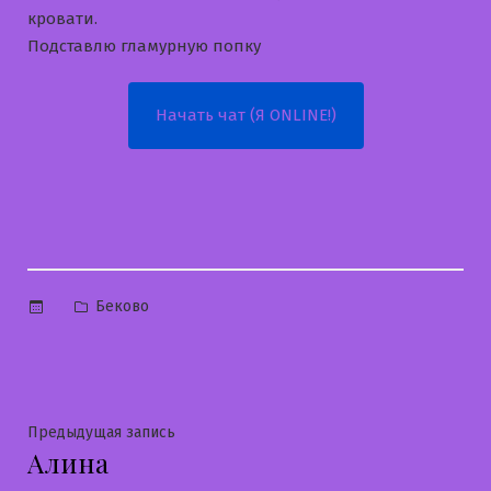
кровати.
Подставлю гламурную попку
Начать чат (Я ONLINE!)
Опубликовано
Беково
в
Навигация
Предыдущая
Предыдущая запись
Алина
запись:
по