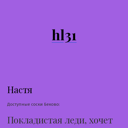
Перейти
к
содержимому
hl31
Настя
Доступные соски Беково:
Покладистая леди, хочет