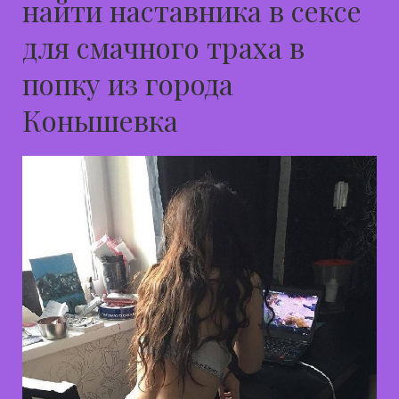
найти наставника в сексе
для смачного траха в
попку из города
Конышевка