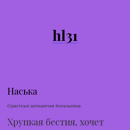
Перейти
к
содержимому
hl31
Наська
Страстные шлюшечки Конышевка:
Хрупкая бестия, хочет