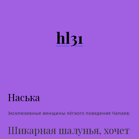
Перейти
к
содержимому
hl31
Наська
Эксклюзивные женщины лёгкого поведения Чапаев:
Шикарная шалунья, хочет