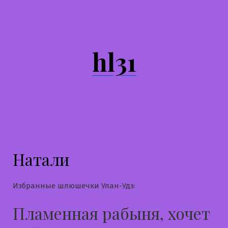
Перейти
к
содержимому
hl31
Натали
Избранные шлюшечки Улан-Удэ:
Пламенная рабыня, хочет