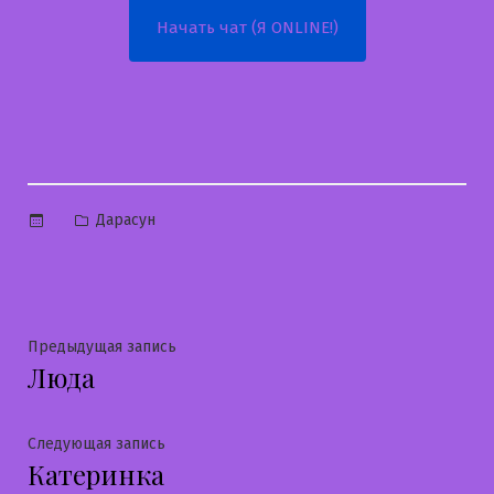
Начать чат (Я ONLINE!)
Опубликовано
Дарасун
в
Навигация
Предыдущая
Предыдущая запись
Люда
запись:
по
записям
Следующая
Следующая запись
Катеринка
запись: