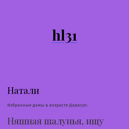
Перейти
к
содержимому
hl31
Натали
Избранные дамы в возрасте Дарасун:
Няшная шалунья, ищу