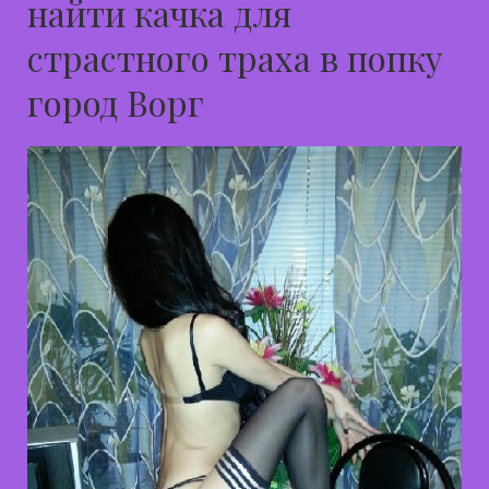
найти качка для
страстного траха в попку
город Ворг