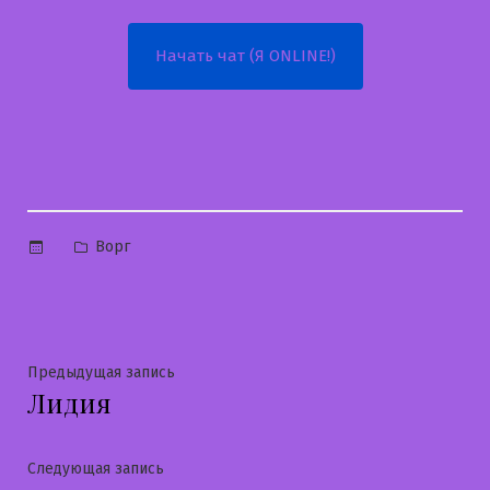
Начать чат (Я ONLINE!)
Опубликовано
Ворг
в
Навигация
Предыдущая
Предыдущая запись
Лидия
запись:
по
записям
Следующая
Следующая запись