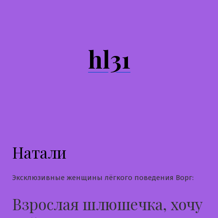
Перейти
к
содержимому
hl31
Натали
Эксклюзивные женщины лёгкого поведения Ворг:
Взрослая шлюшечка, хочу