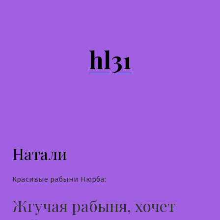
Перейти
к
содержимому
hl31
Натали
Красивые рабыни Нюрба:
Жгучая рабыня, хочет