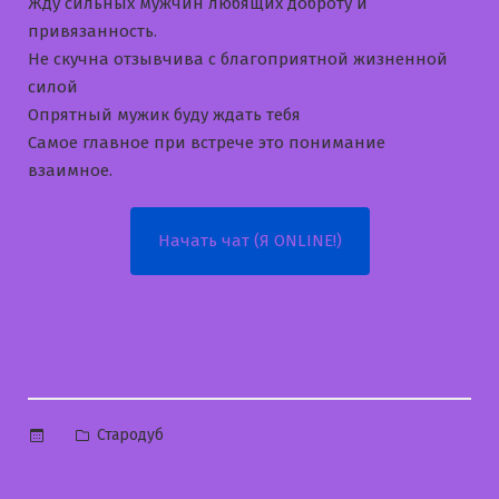
Жду сильных мужчин любящих доброту и
привязанность.
Не скучна отзывчива с благоприятной жизненной
силой
Опрятный мужик буду ждать тебя
Самое главное при встрече это понимание
взаимное.
Начать чат (Я ONLINE!)
Опубликовано
Стародуб
в