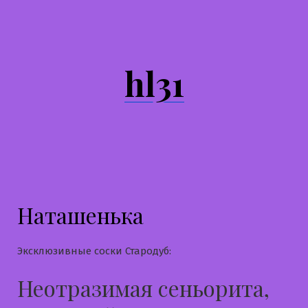
Перейти
к
содержимому
hl31
Наташенька
Эксклюзивные соски Стародуб:
Неотразимая сеньорита,