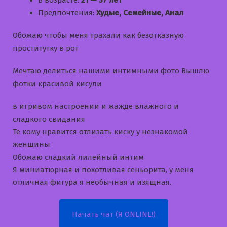
В возрасте:
21 — 37 лет
Предпочтения:
Худые, Семейные, Анал
Обожаю чтобы меня трахали как безотказную
проститутку в рот
Мечтаю делиться нашими интимными фото Вышлю
фотки красивой кисули
в игривом настроении и жажде влажного и
сладкого свидания
Те кому нравится отлизать киску у незнакомой
женщины
Обожаю сладкий лилейный интим
Я миниатюрная и похотливая сеньорита, у меня
отличная фигура я необычная и изящная.
Начать чат (Я ONLINE!)