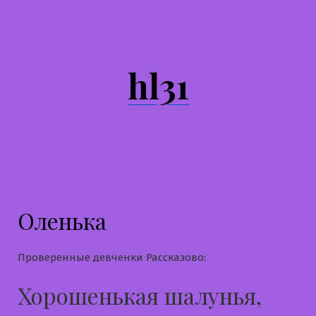
Перейти
к
содержимому
hl31
Оленька
Проверенные девченки Рассказово:
Хорошенькая шалунья,