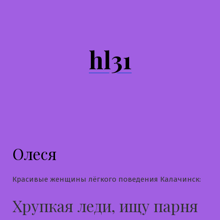
Перейти
к
содержимому
hl31
Олеся
Красивые женщины лёгкого поведения Калачинск:
Хрупкая леди, ищу парня