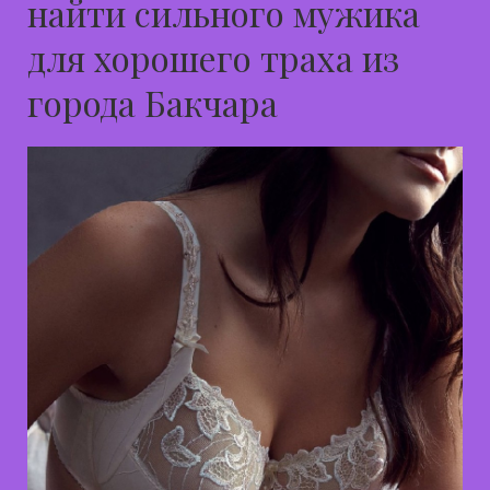
найти сильного мужика
для хорошего траха из
города Бакчара