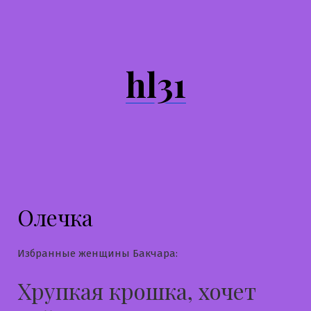
Перейти
к
содержимому
hl31
Олечка
Избранные женщины Бакчара:
Хрупкая крошка, хочет