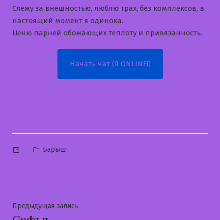
Слежу за внешностью, люблю трах, без комплексов, в
настоящий момент я одинока.
Ценю парней обожающих теплоту и привязанность.
Начать чат (Я ONLINE!)
Опубликовано
Барыш
в
Навигация
Предыдущая
Предыдущая запись
Софья
запись: