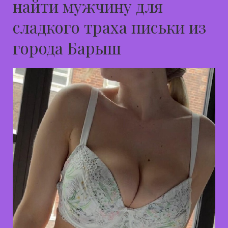
найти мужчину для
сладкого траха письки из
города Барыш