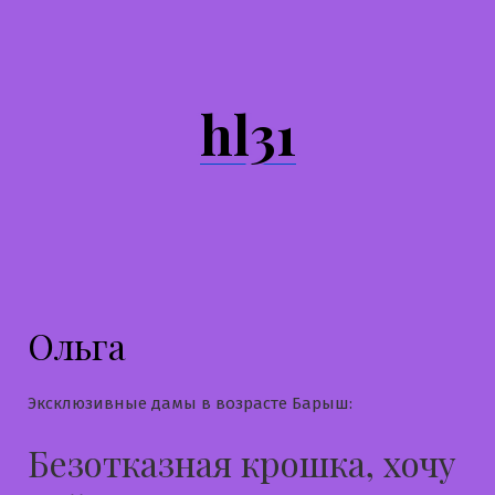
Перейти
к
содержимому
hl31
Ольга
Эксклюзивные дамы в возрасте Барыш:
Безотказная крошка, хочу