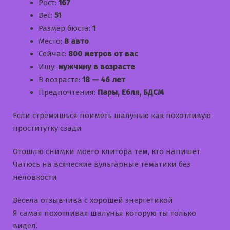
Рост:
167
Вес:
51
Размер бюста:
1
Место:
В авто
Сейчас:
800 метров от вас
Ищу:
мужчину в возрасте
В возрасте:
18 — 46 лет
Предпочтения:
Пары, Ебля, БДСМ
Если стремишься поиметь шалунью как похотливую
проститутку сзади
Отошлю снимки моего клитора тем, кто напишет.
Чатюсь на всяческие вульгарные тематики без
неловкости
Bесела отзывчива с хорошей энергетикой
Я самая похотливая шалунья которую ты только
видел.