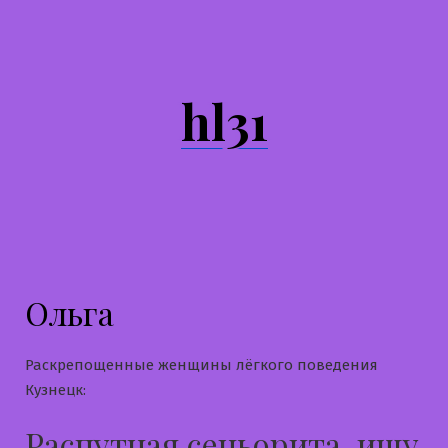
Перейти
к
содержимому
hl31
Ольга
Раскрепощенные женщины лёгкого поведения
Кузнецк:
Распутная сеньорита, ищу