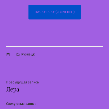
Начать чат (Я ONLINE!)
Опубликовано
Кузнецк
в
Навигация
Предыдущая
Предыдущая запись
Лера
запись:
по
записям
Следующая
Следующая запись