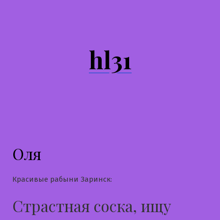
Перейти
к
содержимому
hl31
Оля
Красивые рабыни Заринск:
Страстная соска, ищу