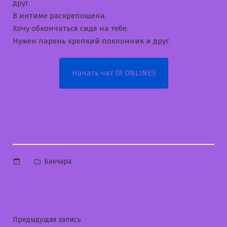
друг.
В интиме раскрепощена.
Хочу обкончаться сидя на тебе.
Нужен парень крепкий поклонник и друг.
Начать чат (Я ONLINE!)
Опубликовано
Бакчара
в
Навигация
Предыдущая
Предыдущая запись