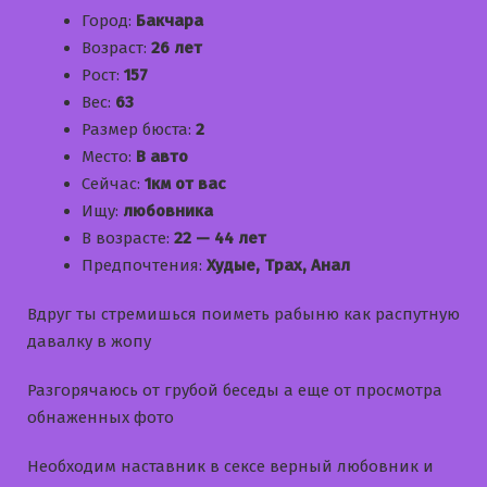
Город:
Бакчара
Возраст:
26 лет
Рост:
157
Вес:
63
Размер бюста:
2
Место:
В авто
Сейчас:
1км от вас
Ищу:
любовника
В возрасте:
22 — 44 лет
Предпочтения:
Худые, Трах, Анал
Вдруг ты стремишься поиметь рабыню как распутную
давалку в жопу
Разгорячаюсь от грубой беседы а еще от просмотра
обнаженных фото
Необходим наставник в сексе верный любовник и