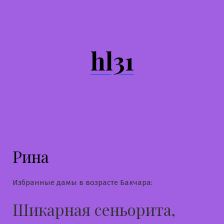
Перейти
к
содержимому
hl31
Рина
Избранные дамы в возрасте Бакчара:
Шикарная сеньорита,