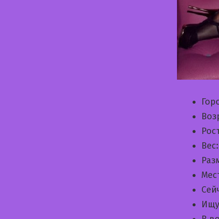
Гор
Воз
Рос
Вес
Раз
Мес
Сей
Ищу
В в