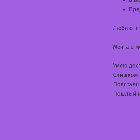
Пре
Люблю чт
Мечтаю м
Умею дос
Слишком 
Подставл
Пошлый м