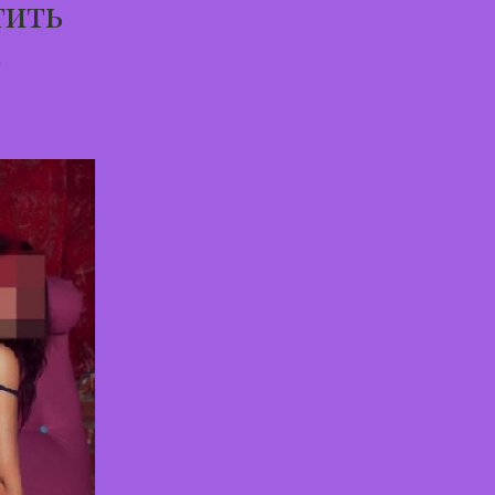
тить
о