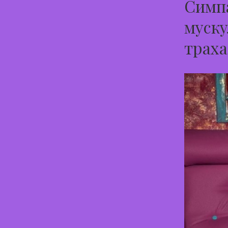
Симпа
муску
траха