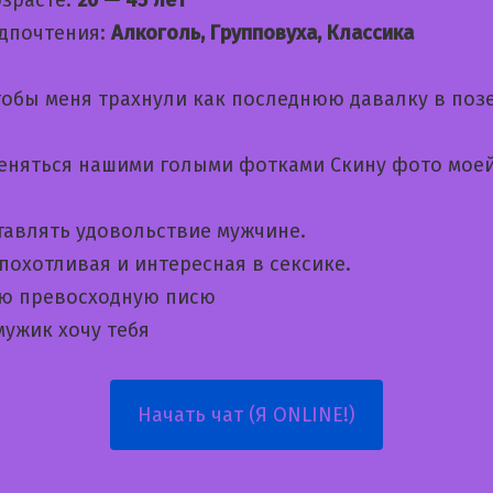
дпочтения:
Алкоголь, Групповуха, Классика
обы меня трахнули как последнюю давалку в поз
еняться нашими голыми фотками Скину фото моей
тавлять удовольствие мужчине.
похотливая и интересная в сексике.
ю превосходную писю
ужик хочу тебя
Начать чат (Я ONLINE!)