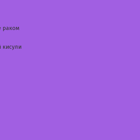
е раком
 кисули