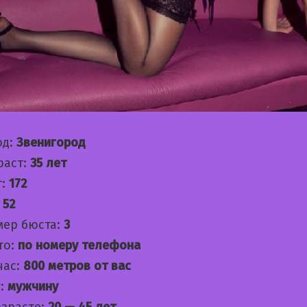
од:
Звенигород
раст:
35 лет
т:
172
:
52
мер бюста:
3
то:
по номеру телефона
час:
800 метров от вас
:
мужчину
озрасте:
20 — 45 лет