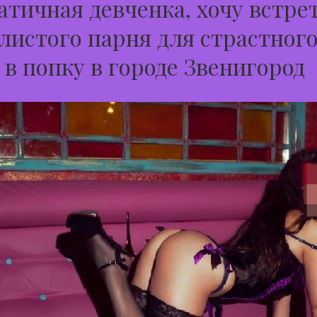
тичная девченка, хочу встре
листого парня для страстног
 в попку в городе Звенигород