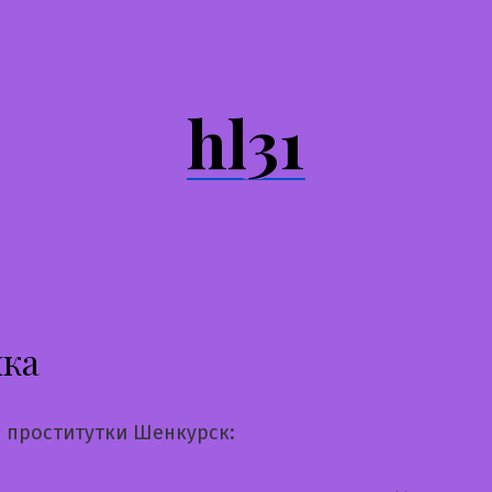
hl31
чка
 проститутки Шенкурск: