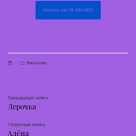
Начать чат (Я ONLINE!)
Опубликовано
Мильково
в
Навигация
Предыдущая
Предыдущая запись
Лерочка
запись:
по
записям
Следующая
Следующая запись
Алёна
запись: