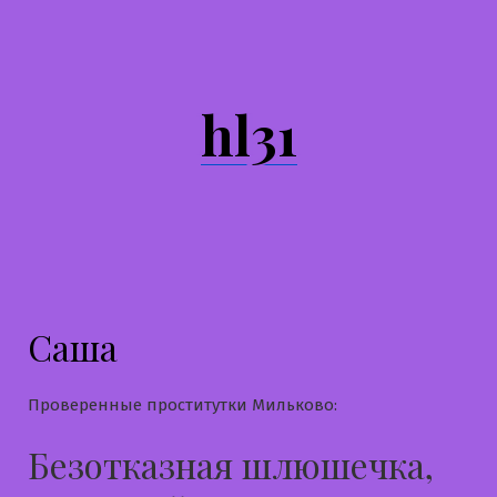
Перейти
к
содержимому
hl31
Саша
Проверенные проститутки Мильково:
Безотказная шлюшечка,