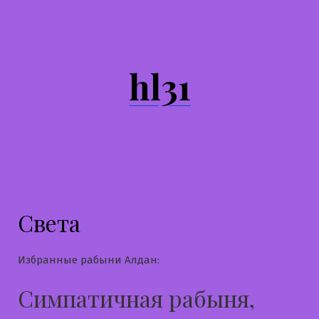
Перейти
к
содержимому
hl31
Света
Избранные рабыни Алдан:
Симпатичная рабыня,