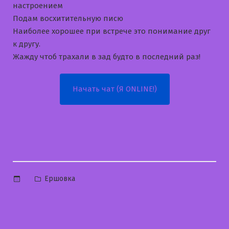
настроением
Подам восхитительную писю
Наиболее хорошее при встрече это понимание друг
к другу.
Жажду чтоб трахали в зад будто в последний раз!
Начать чат (Я ONLINE!)
Опубликовано
Ершовка
в