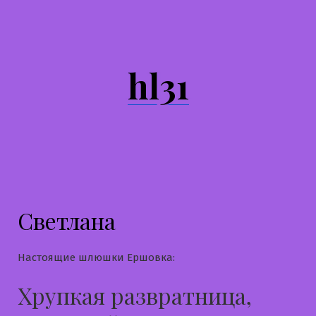
Перейти
к
содержимому
hl31
Светлана
Настоящие шлюшки Ершовка:
Хрупкая развратница,