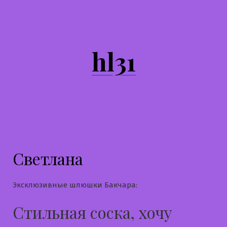
Перейти
к
содержимому
hl31
Светлана
Эксклюзивные шлюшки Бакчара:
Стильная соска, хочу