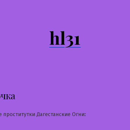
hl31
очка
 проститутки Дагестанские Огни: