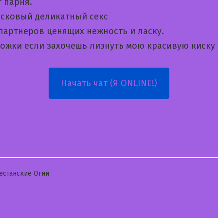
 парня.
сковый деликатный секс
 партнеров ценящих нежность и ласку.
ножки если захочешь лизнуть мою красивую киску
Начать чат (Я ONLINE!)
бликовано
естанские Огни