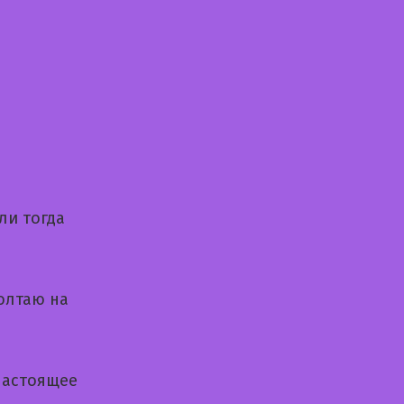
ли тогда
Болтаю на
 настоящее