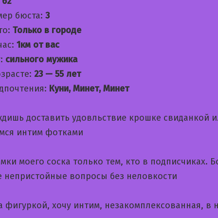
:
62
мер бюста:
3
то:
Только в городе
час:
1км от вас
:
сильного мужика
озрасте:
23 — 55 лет
дпочтения:
Куни, Минет, Минет
ждишь доставить удовльствие крошке свиданкой и
мся интим фотками
мки моего соска только тем, кто в подписчиках. 
е непристойные вопросы без неловкости
а фигуркой, хочу интим, незакомплексованная, в