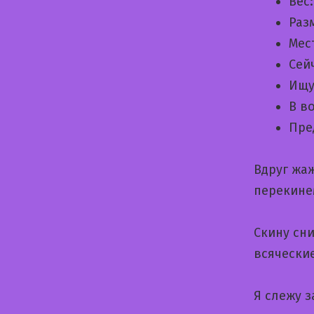
Вес
Раз
Мес
Сей
Ищу
В в
Пре
Вдруг жа
перекине
Скину сни
всячески
Я слежу з