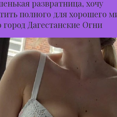
енькая развратница, хочу
тить полного для хорошего м
о город Дагестанские Огни