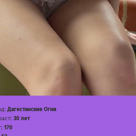
од:
Дагестанские Огни
раст:
30 лет
т:
170