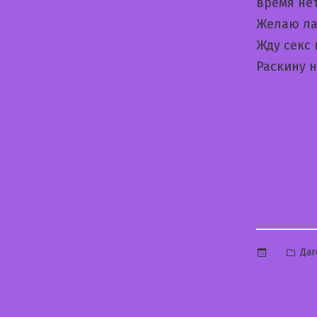
время нет
Желаю ла
Жду секс
Раскину 
Опу
Даг
в