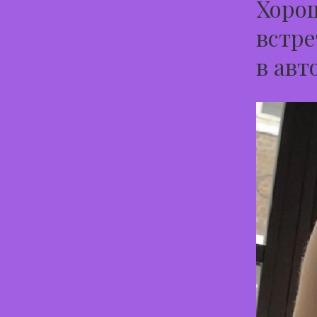
Хорош
встре
в авт