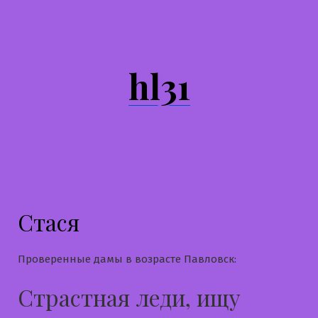
Перейти
к
содержимому
hl31
Стася
Проверенные дамы в возрасте Павловск:
Страстная леди, ищу