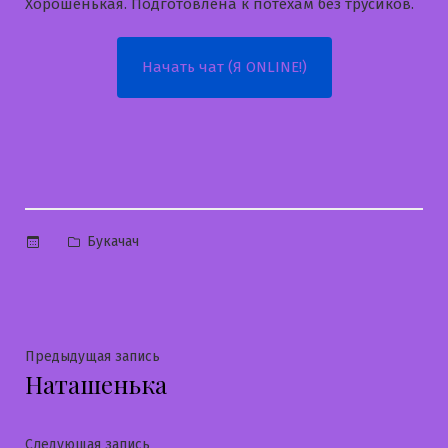
Хорошенькая. Подготовлена к потехам без трусиков.
Начать чат (Я ONLINE!)
Опубликовано
Букачач
в
Навигация
Предыдущая
Предыдущая запись
Наташенька
запись:
по
записям
Следующая
Следующая запись