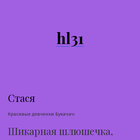
Перейти
к
содержимому
hl31
Стася
Красивые девченки Букачач:
Шикарная шлюшечка,