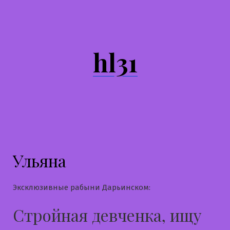
Перейти
к
содержимому
hl31
Ульяна
Эксклюзивные рабыни Дарьинском:
Стройная девченка, ищу