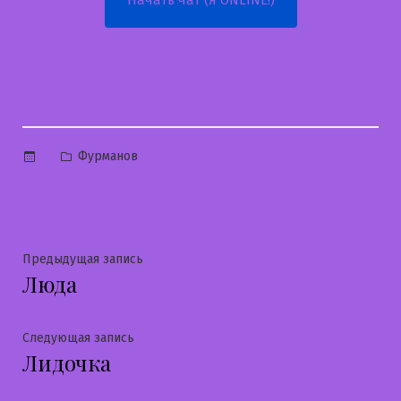
Опубликовано
Фурманов
в
Навигация
Предыдущая
Предыдущая запись
Люда
запись:
по
записям
Следующая
Следующая запись
Лидочка
запись: