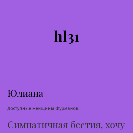
Перейти
к
содержимому
hl31
Юлиана
Доступные женщины Фурманов:
Симпатичная бестия, хочу