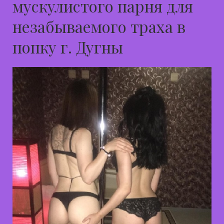
мускулистого парня для
незабываемого траха в
попку г. Дугны