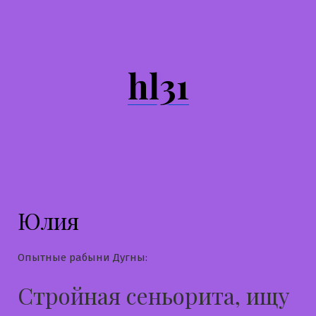
Перейти
к
содержимому
hl31
Юлия
Опытные рабыни Дугны:
Стройная сеньорита, ищу