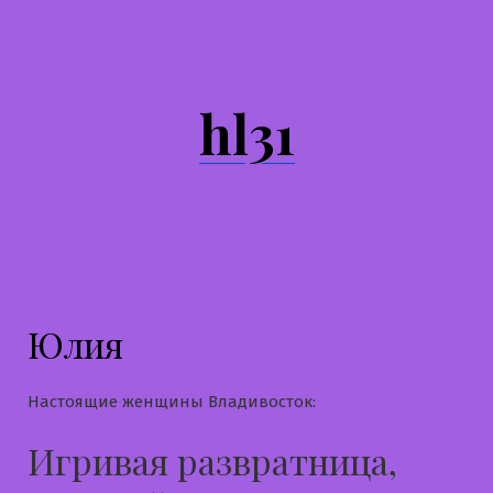
Перейти
к
содержимому
hl31
Юлия
Настоящие женщины Владивосток:
Игривая развратница,