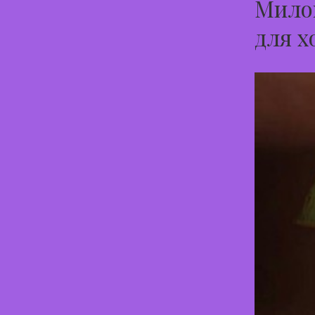
Мило
для х