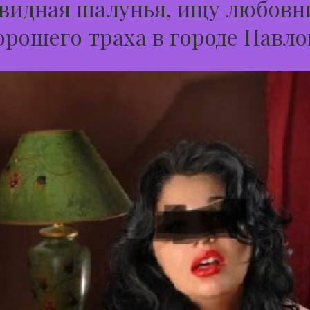
видная шалунья, ищу любовн
орошего траха в городе Павло