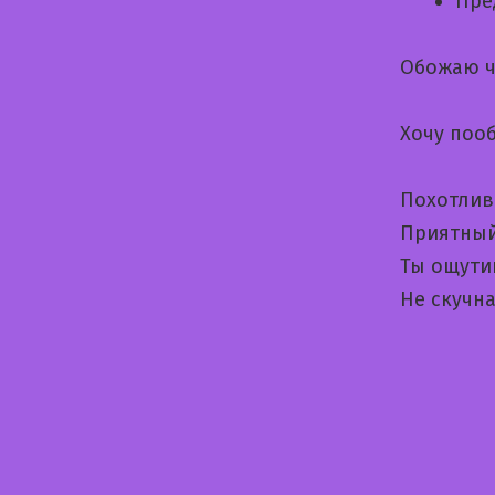
Пре
Обожаю ч
Хочу поо
Похотлив
Приятный
Ты ощути
Не скучн