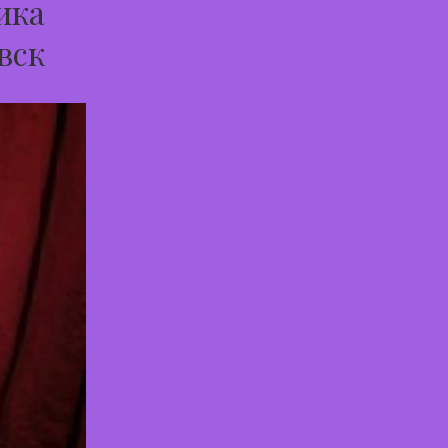
ика
вск