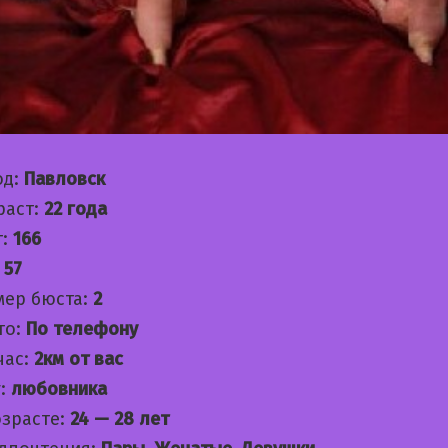
од:
Павловск
раст:
22 года
т:
166
:
57
мер бюста:
2
то:
По телефону
час:
2км от вас
:
любовника
озрасте:
24 — 28 лет