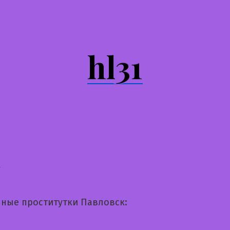
hl31
я
ные проститутки Павловск: