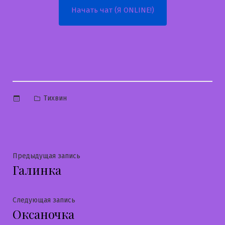
Начать чат (Я ONLINE!)
Опубликовано
Тихвин
в
Навигация
Предыдущая
Предыдущая запись
Галинка
запись:
по
записям
Следующая
Следующая запись
Оксаночка
запись: