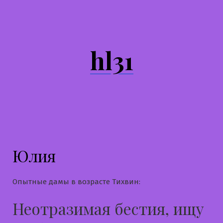
Перейти
к
содержимому
hl31
Юлия
Опытные дамы в возрасте Тихвин:
Неотразимая бестия, ищу