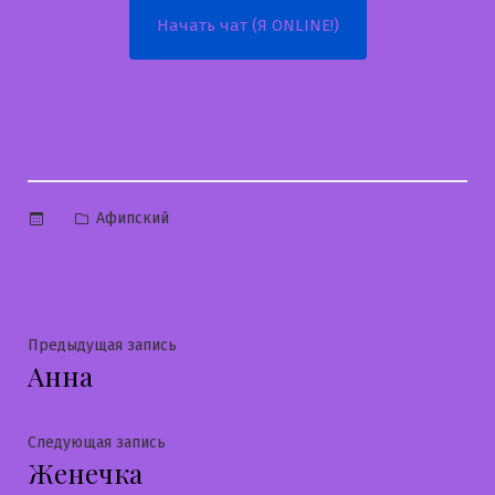
Начать чат (Я ONLINE!)
Опубликовано
Афипский
в
Навигация
Предыдущая
Предыдущая запись
Анна
запись:
по
записям
Следующая
Следующая запись
Женечка
запись: