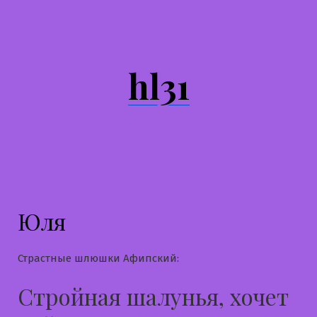
Перейти
к
содержимому
hl31
Юля
Страстные шлюшки Афипский:
Стройная шалунья, хочет