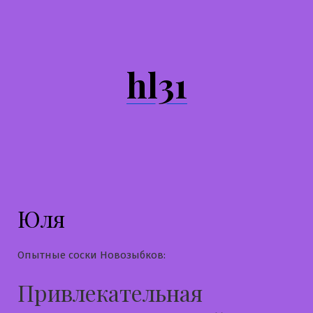
Перейти
к
содержимому
hl31
Юля
Опытные соски Новозыбков:
Привлекательная