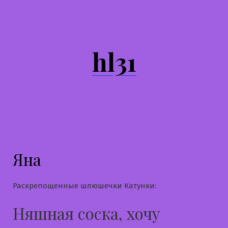
Перейти
к
содержимому
hl31
Яна
Раскрепощенные шлюшечки Катунки:
Няшная соска, хочу