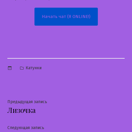
Начать чат (Я ONLINE!)
Опубликовано
Катунки
в
Навигация
Предыдущая
Предыдущая запись
Лизочка
запись:
по
записям
Следующая
Следующая запись