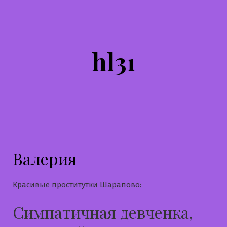
Перейти
к
содержимому
hl31
Валерия
Красивые проститутки Шарапово:
Симпатичная девченка,