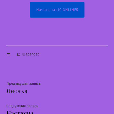
Начать чат (Я ONLINE!)
Опубликовано
Шарапово
в
Навигация
Предыдущая
Предыдущая запись
Яночка
запись:
по
записям
Следующая
Следующая запись
Настюша
запись: