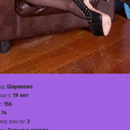
од:
Шарапово
раст:
19 лет
т:
156
:
74
мер бюста:
3