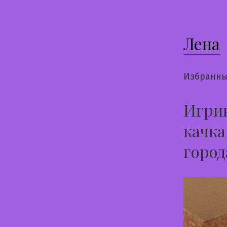
Лена
Избранны
Игрив
качка
горо