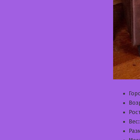
Гор
Воз
Рос
Вес
Раз