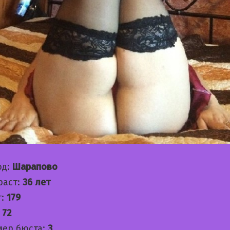
од:
Шарапово
раст:
36 лет
т:
179
:
72
мер бюста:
3