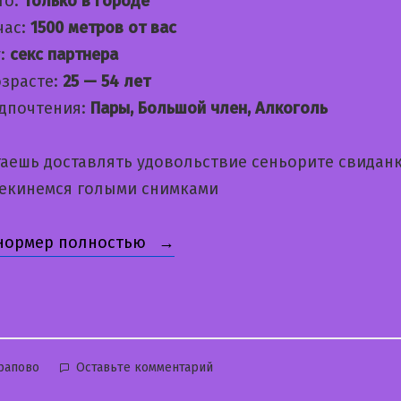
то:
Только в городе
час:
1500 метров от вас
:
секс партнера
озрасте:
25 — 54 лет
дпочтения:
Пары, Большой член, Алкоголь
таешь доставлять удовольствие сеньорите свидан
рекинемся голыми снимками
«Валерия»
 нормер полностью
бликовано
к
рапово
Оставьте комментарий
Валерия