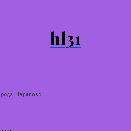
hl31
орода Шарапово