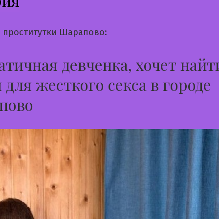
рия
 проститутки Шарапово:
тичная девченка, хочет найт
 для жесткого секса в городе
пово