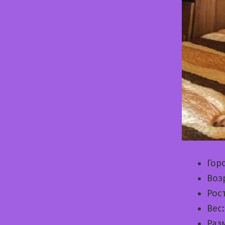
Гор
Воз
Рос
Вес
Раз