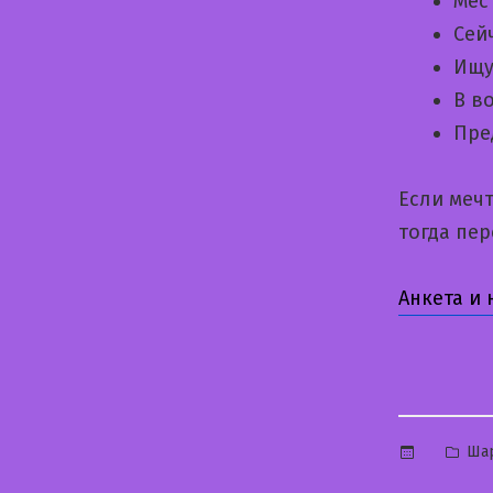
Мес
Сей
Ищу
В в
Пре
Если меч
тогда пе
Анкета и
Опу
Ша
в