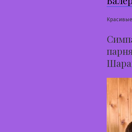
Вале
Красивые
Симпа
парня
Шара