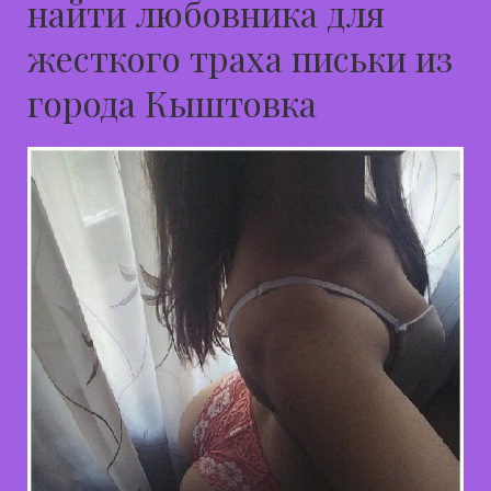
найти любовника для
жесткого траха письки из
города Кыштовка