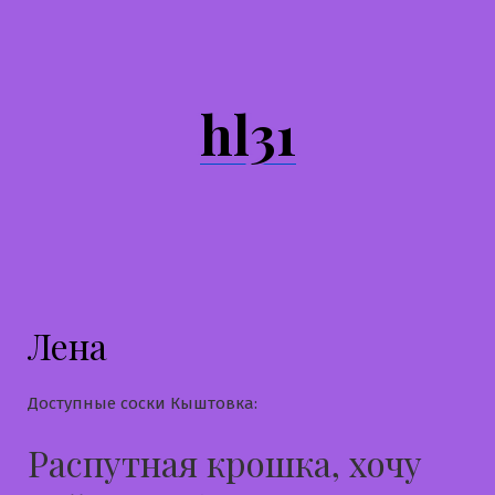
Перейти
к
содержимому
hl31
Лена
Доступные соски Кыштовка:
Распутная крошка, хочу