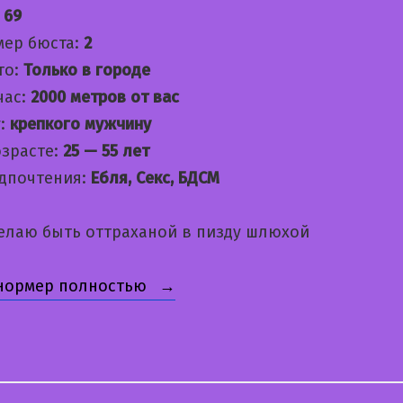
:
69
мер бюста:
2
то:
Только в городе
час:
2000 метров от вас
:
крепкого мужчину
озрасте:
25 — 55 лет
дпочтения:
Ебля, Секс, БДСМ
елаю быть оттраханой в пизду шлюхой
«Катюшка»
 нормер полностью