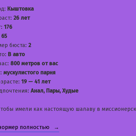
од:
Кыштовка
раст:
26 лет
т:
176
:
65
мер бюста:
2
то:
В авто
час:
800 метров от вас
:
мускулистого парня
озрасте:
19 — 41 лет
дпочтения:
Анал, Пары, Худые
тобы имели как настоящую шалаву в миссионерск
«Олеся»
 нормер полностью