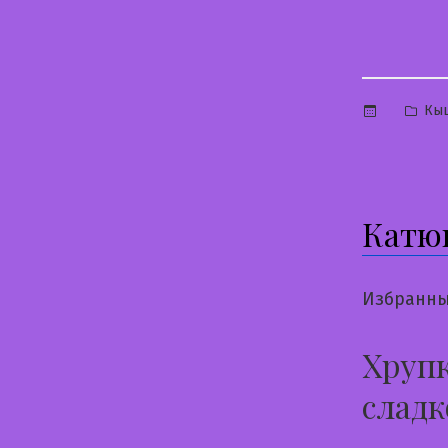
Опу
Кы
в
Катю
Избранны
Хруп
сладк