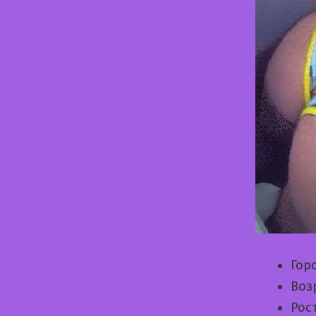
Гор
Воз
Рос