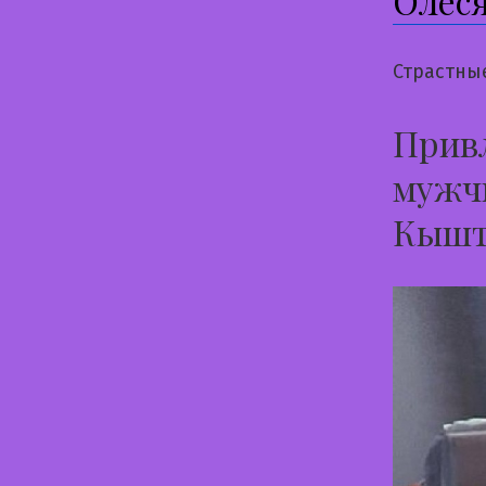
Олес
Страстны
Привл
мужчи
Кышт