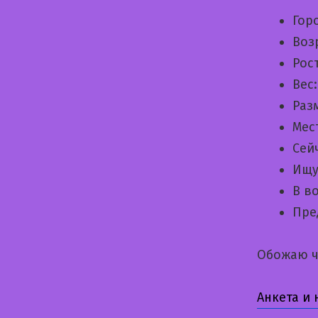
Гор
Воз
Рос
Вес
Раз
Мес
Сей
Ищу
В в
Пре
Обожаю ч
Анкета и