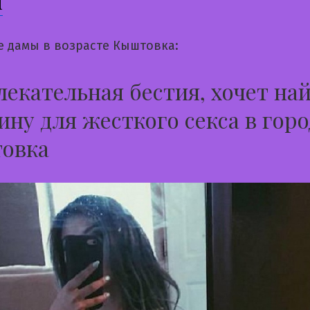
я
е дамы в возрасте Кыштовка:
екательная бестия, хочет на
ну для жесткого секса в горо
овка