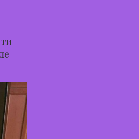
йти
де