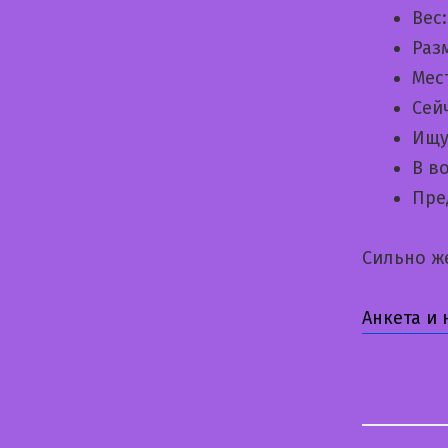
Вес
Раз
Мес
Сей
Ищу
В в
Пре
Сильно ж
Анкета и