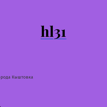
hl31
орода Кыштовка