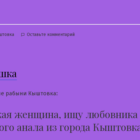
бликовано
к
штовка
Оставьте комментарий
Олеся
шка
е рабыни Кыштовка:
кая женщина, ищу любовника
ого анала из города Кыштовк