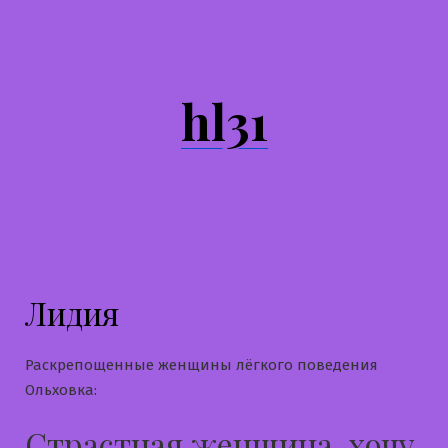
Перейти
к
содержимому
hl31
Лидия
Раскрепощенные женщины лёгкого поведения
Ольховка:
Страстная женщина, хочу