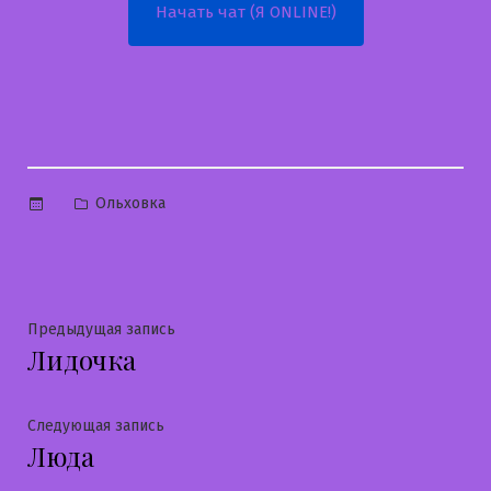
Начать чат (Я ONLINE!)
Опубликовано
Ольховка
в
Навигация
Предыдущая
Предыдущая запись
Лидочка
запись:
по
записям
Следующая
Следующая запись
Люда
запись: