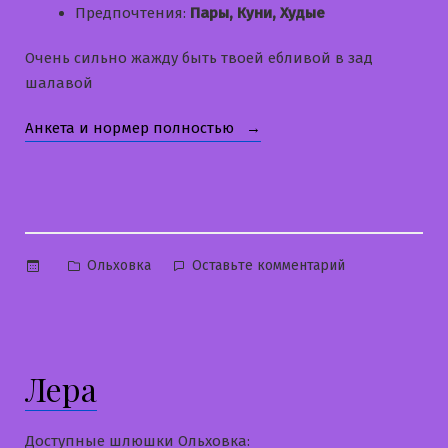
Предпочтения:
Пары, Куни, Худые
Очень сильно жажду быть твоей ебливой в зад
шалавой
«Галинка»
Анкета и нормер полностью
Опубликовано
к
Ольховка
Оставьте комментарий
в
Галинка
Лера
Доступные шлюшки Ольховка: