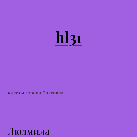
Перейти
к
содержимому
hl31
Анкеты города Ольховка
Людмила