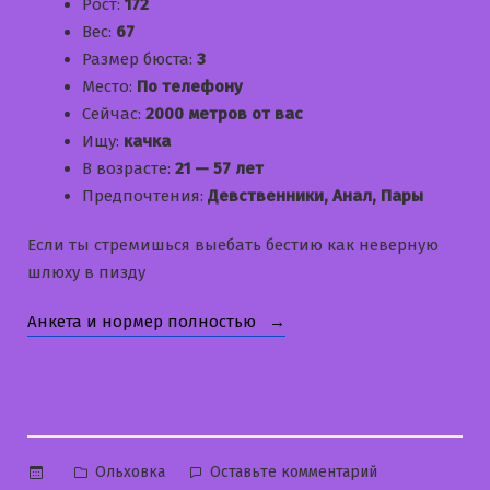
Рост:
172
Вес:
67
Размер бюста:
3
Место:
По телефону
Сейчас:
2000 метров от вас
Ищу:
качка
В возрасте:
21 — 57 лет
Предпочтения:
Девственники, Анал, Пары
Если ты стремишься выебать бестию как неверную
шлюху в пизду
«Людмила»
Анкета и нормер полностью
Опубликовано
к
Ольховка
Оставьте комментарий