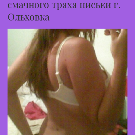
смачного траха письки г.
Ольховка