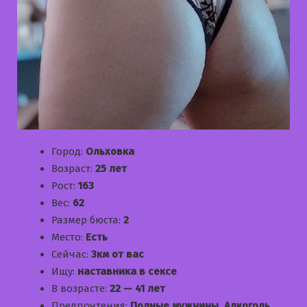
Город:
Ольховка
Возраст:
25 лет
Рост:
163
Вес:
62
Размер бюста:
2
Место:
Есть
Сейчас:
3км от вас
Ищу:
наставника в сексе
В возрасте:
22 — 41 лет
Предпочтения:
Полные мужчины, Алкоголь,