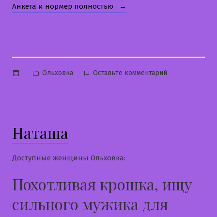
«Ольга»
Анкета и нормер полностью
Опубликовано
к
Ольховка
Оставьте комментарий
в
Ольга
Наташа
Доступные женщины Ольховка:
Похотливая крошка, ищу
сильного мужика для