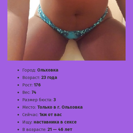
Город:
Ольховка
Возраст:
23 года
Рост:
176
Вес:
74
Размер бюста:
3
Место:
Только в г. Ольховка
Сейчас:
1км от вас
Ищу:
наставника в сексе
В возрасте:
21 — 46 лет