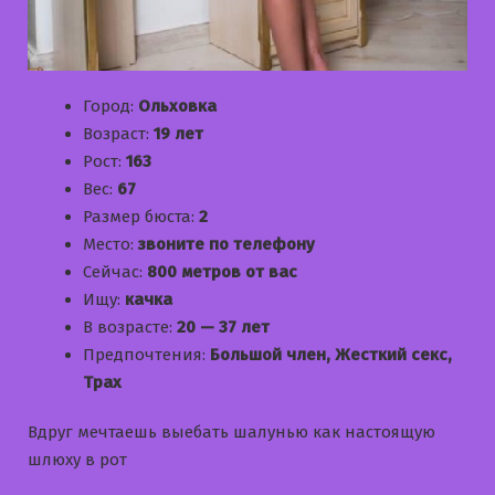
Город:
Ольховка
Возраст:
19 лет
Рост:
163
Вес:
67
Размер бюста:
2
Место:
звоните по телефону
Сейчас:
800 метров от вас
Ищу:
качка
В возрасте:
20 — 37 лет
Предпочтения:
Большой член, Жесткий секс,
Трах
Вдруг мечтаешь выебать шалунью как настоящую
шлюху в рот