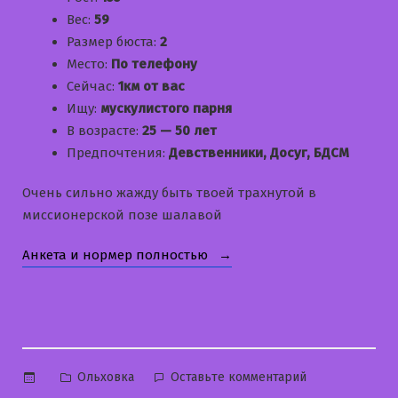
Вес:
59
Размер бюста:
2
Место:
По телефону
Сейчас:
1км от вас
Ищу:
мускулистого парня
В возрасте:
25 — 50 лет
Предпочтения:
Девственники, Досуг, БДСМ
Очень сильно жажду быть твоей трахнутой в
миссионерской позе шалавой
«Лидия»
Анкета и нормер полностью
Опубликовано
к
Ольховка
Оставьте комментарий
в
Лидия