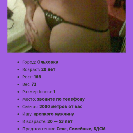
Город:
Ольховка
Возраст:
20 лет
Рост:
168
Вес:
72
Размер бюста:
1
Место:
звоните по телефону
Сейчас:
2000 метров от вас
Ищу:
крепкого мужчину
В возрасте:
20 — 53 лет
Предпочтения:
Секс, Семейные, БДСМ