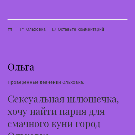
Опубликовано
к
Ольховка
Оставьте комментарий
в
Ирина
Ольга
Проверенные девченки Ольховка:
Сексуальная шлюшечка,
хочу найти парня для
смачного куни город