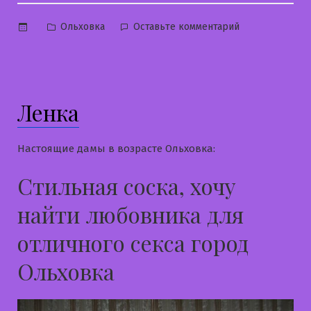
Опубликовано
к
Ольховка
Оставьте комментарий
в
Викуся
Ленка
Настоящие дамы в возрасте Ольховка:
Стильная соска, хочу
найти любовника для
отличного секса город
Ольховка