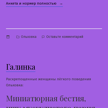
«Ленка»
Анкета и нормер полностью
Опубликовано
к
Ольховка
Оставьте комментарий
в
Ленка
Галинка
Раскрепощенные женщины лёгкого поведения
Ольховка:
Миниатюрная бестия,
ищу мускулистого парня