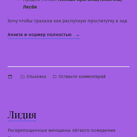
Лесби
Хочу чтобы трахали как распутную проститутку в зад
«Лера»
Анкета и нормер полностью
Опубликовано
к
Ольховка
Оставьте комментарий
в
Лера
Лидия
Раскрепощенные женщины лёгкого поведения