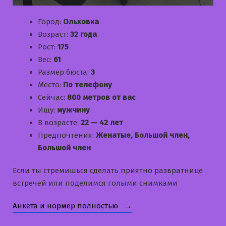
Город:
Ольховка
Возраст:
32 года
Рост:
175
Вес:
61
Размер бюста:
3
Место:
По телефону
Сейчас:
800 метров от вас
Ищу:
мужчину
В возрасте:
22 — 42 лет
Предпочтения:
Женатые, Большой член,
Большой член
Если ты стремишься сделать приятно развратнице
встречей или поделимся голыми снимками
«Ирина»
Анкета и нормер полностью