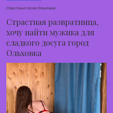
Страстные соски Ольховка:
Страстная развратница,
хочу найти мужика для
сладкого досуга город
Ольховка