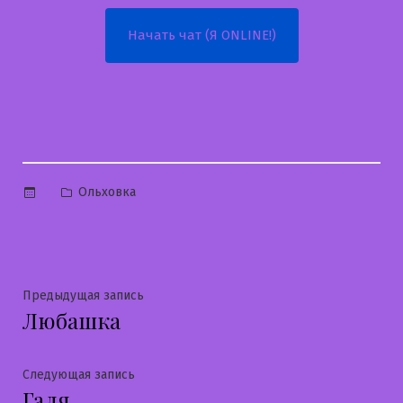
Начать чат (Я ONLINE!)
Опубликовано
Ольховка
в
Навигация
Предыдущая
Предыдущая запись
Любашка
запись:
по
записям
Следующая
Следующая запись
Галя
запись: