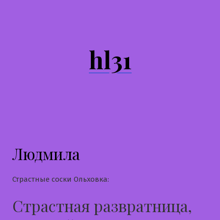
Перейти
к
содержимому
hl31
Людмила
Страстные соски Ольховка:
Страстная развратница,