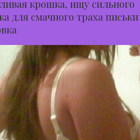
ливая крошка, ищу сильного
а для смачного траха письки 
овка