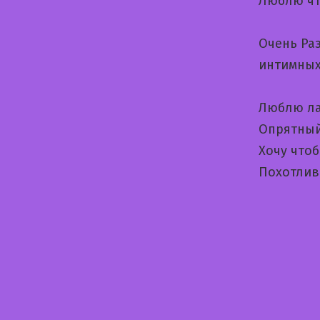
Люблю чт
Очень Ра
интимных
Люблю ла
Опрятный
Хочу чтоб
Похотлив