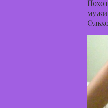
Похот
мужик
Ольх