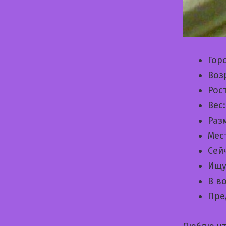
Гор
Воз
Рос
Вес
Раз
Мес
Сей
Ищу
В в
Пре