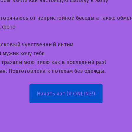
обы взяли как настоящую шалаву в жопу
згорячаюсь от непристойной беседы а также обме
 фото
сковый чувственный интим
 мужик хочу тебя
 трахали мою писю как в последний раз!
ая. Подготовлена к потехам без одежды.
Начать чат (Я ONLINE!)