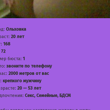
од:
Ольховка
раст:
20 лет
т:
168
:
72
мер бюста:
1
то:
звоните по телефону
час:
2000 метров от вас
:
крепкого мужчину
озрасте:
20 — 53 лет
дпочтения:
Секс, Семейные, БДСМ