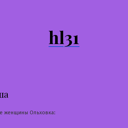
hl31
ша
е женщины Ольховка: