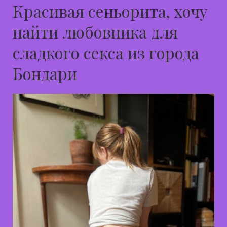
Красивая сеньорита, хочу
найти любовника для
сладкого секса из города
Бондари