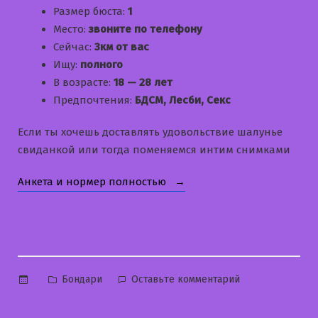
Размер бюста:
1
Место:
звоните по телефону
Сейчас:
3км от вас
Ищу:
полного
В возрасте:
18 — 28 лет
Предпочтения:
БДСМ, Лесби, Секс
Если ты хочешь доставлять удовольствие шалунье
свиданкой или тогда поменяемся интим снимками
«Наденька»
Анкета и нормер полностью
Опубликовано
к
Бондари
Оставьте комментарий
в
Наденька