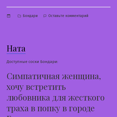
Опубликовано
к
Бондари
Оставьте комментарий
в
Наташа
Ната
Доступные соски Бондари:
Симпатичная женщина,
хочу встретить
любовника для жесткого
траха в попку в городе