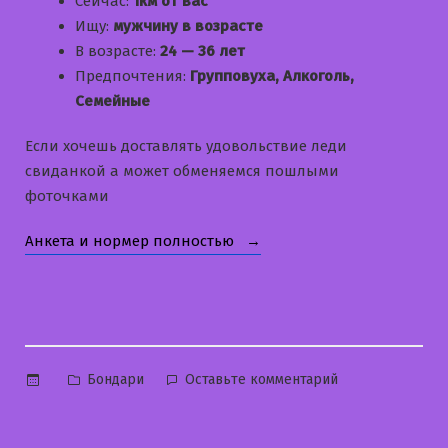
Сейчас:
1км от вас
Ищу:
мужчину в возрасте
В возрасте:
24 — 36 лет
Предпочтения:
Групповуха, Алкоголь,
Семейные
Если хочешь доставлять удовольствие леди
свиданкой а может обменяемся пошлыми
фоточками
«Алла»
Анкета и нормер полностью
Опубликовано
к
Бондари
Оставьте комментарий
в
Алла