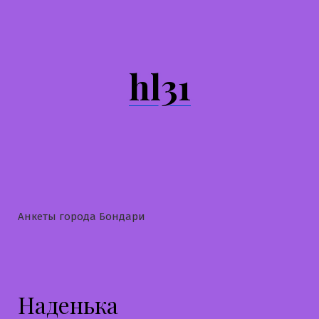
Перейти
к
содержимому
hl31
Анкеты города Бондари
Наденька