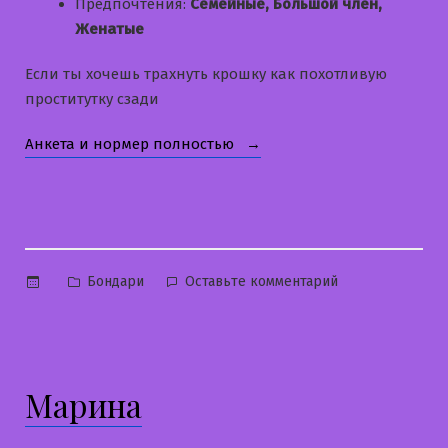
Предпочтения:
Семейные, Большой член,
Женатые
Если ты хочешь трахнуть крошку как похотливую
проститутку сзади
«Маргарита»
Анкета и нормер полностью
Опубликовано
к
Бондари
Оставьте комментарий
в
Маргарита
Марина