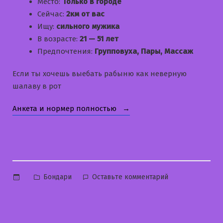
Место:
Только в городе
Сейчас:
2км от вас
Ищу:
сильного мужика
В возрасте:
21 — 51 лет
Предпочтения:
Групповуха, Пары, Массаж
Если ты хочешь выебать рабыню как неверную
шалаву в рот
«Ната»
Анкета и нормер полностью
Опубликовано
к
Бондари
Оставьте комментарий
в
Ната