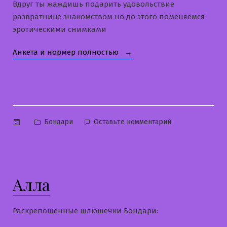
Вдруг ты жаждишь подарить удовольствие
развратнице знакомством но до этого поменяемся
эротическими снимками
«Элина»
Анкета и нормер полностью
Опубликовано
к
Бондари
Оставьте комментарий
в
Элина
Алла
Раскрепощенные шлюшечки Бондари: