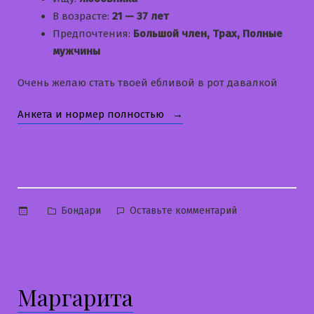
В возрасте:
21 — 37 лет
Предпочтения:
Большой член, Трах, Полные
мужчины
Очень желаю стать твоей ебливой в рот давалкой
«Рита»
Анкета и нормер полностью
Опубликовано
к
Бондари
Оставьте комментарий
в
Рита
Маргарита